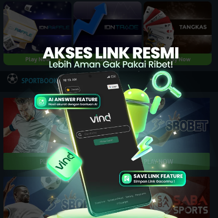
Play Now
Play Now
Play Now
NEW
SPORTBOOK