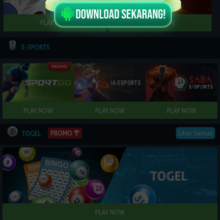
E-SPORTS
Lihat Semua
PROMO
TOGEL